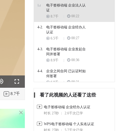
电子签移动端 企业法人认
证
00:22
8.7千
4-2.
电子签移动端 企业经办人
认证
00:27
6.5千
4-3.
电子签移动端 企业发起合
同并签署
00:36
8.9千
4-4.
企业之间合同 已认证时如
何签署
00:21
6.9千
k
e
Fullscreen
4-5.
企业与个人合同 个人实名
8.7千
看了此视频的人还看了这些
时如何签署
00:19
6.5千
电子签移动端 企业经办人认证
时长 27秒
2.6千次已学
4-6.
企业与企业合同 企业未认
证如何签署
WPS电子签移动端 个人实名认证
00:57
8.2千
时长 27秒
5.7千次已学