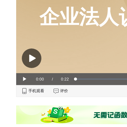
企业法人
Current
0:00
/
Duration
0:22
Loaded
:
Play
0%
手机观看
Time
评价