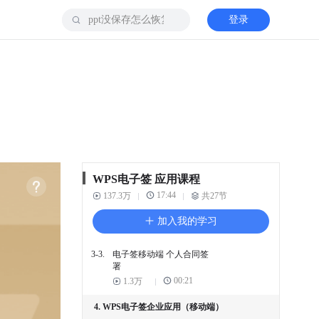
01:17
1.4万
登录
2-11.
企业如何上传本地印章
00:27
2.1万
2-12.
企业自有合同模板如何添加
内容控件
02:02
2.9万
3. WPS电子签个人应用（移动端）
3-1.
WPS电子签移动端 个人实
名认证
00:27
9.2千
WPS电子签 应用课程
17:44
137.3万
共27节
3-2.
电子签移动端 个人合同发
起并签署
加入我的学习
00:39
1.8万
3-3.
电子签移动端 个人合同签
署
00:21
1.3万
4. WPS电子签企业应用（移动端）