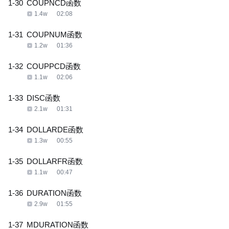
1-30
COUPNCD函数
1.4w
02:08
1-31
COUPNUM函数
1.2w
01:36
1-32
COUPPCD函数
1.1w
02:06
1-33
DISC函数
2.1w
01:31
1-34
DOLLARDE函数
1.3w
00:55
1-35
DOLLARFR函数
1.1w
00:47
1-36
DURATION函数
2.9w
01:55
1-37
MDURATION函数