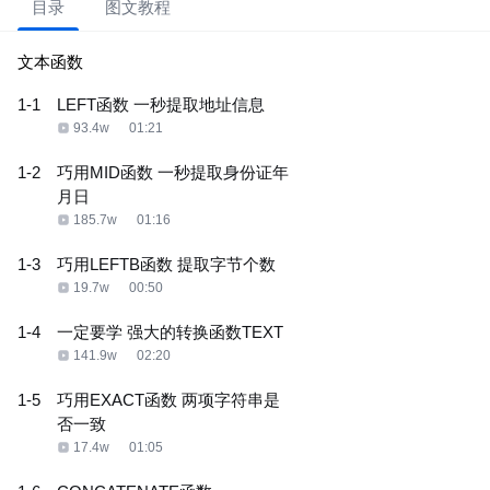
目录
图文教程
文本函数
1-1
LEFT函数 一秒提取地址信息
93.4w
01:21
1-2
巧用MID函数 一秒提取身份证年
月日
185.7w
01:16
1-3
巧用LEFTB函数 提取字节个数
19.7w
00:50
1-4
一定要学 强大的转换函数TEXT
141.9w
02:20
1-5
巧用EXACT函数 两项字符串是
否一致
17.4w
01:05