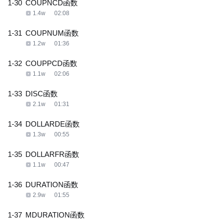
1-30
COUPNCD函数
1.4w
02:08
1-31
COUPNUM函数
1.2w
01:36
1-32
COUPPCD函数
1.1w
02:06
1-33
DISC函数
2.1w
01:31
1-34
DOLLARDE函数
1.3w
00:55
1-35
DOLLARFR函数
1.1w
00:47
1-36
DURATION函数
2.9w
01:55
1-37
MDURATION函数