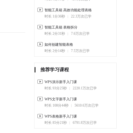
智能工具箱 高效功能处理表格
3-4.
数据管理结构化
时长 1分36秒
22.3万次已学
22:21
4.6千
智能工具箱 表格拆分
4. 场景化应用，轻松搭系统
时长 2分31秒
7.6万次已学
4-1.
应用简介
08:39
6.3千
如何创建智能表格
时长 2分14秒
7.5万次已学
4-2.
场景实操1
15:20
4千
推荐学习课程
4-3.
场景实操2
19:44
4.5千
WPS演示新手入门课
时长 93分25秒
2220.1万次已学
4-4.
实战案例
18:16
6千
WPS文字新手入门课
时长 108分44秒
5610.6万次已学
5. 动态仪表盘，稳坐驾驶舱
WPS表格新手入门课
5-1.
仪表盘简介
时长 85分21秒
6791.8万次已学
12:39
5.8千