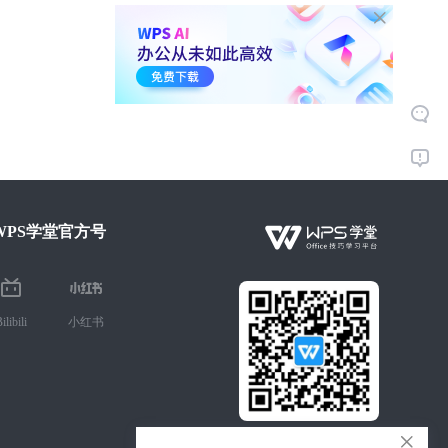
5-2.
仪表盘实战
16:35
5.2千
WPS学堂官方号
ilibili
小红书
微信扫码 手机学Office技巧