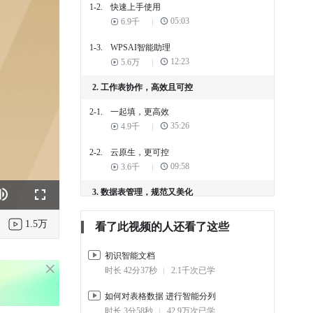
1-2.
快速上手使用
05:03
6.9千
1-3.
WPSAI智能助理
12:23
5.6万
2. 工作表协作，高效且可控
2-1.
一起填，更高效
35:26
4.9千
2-2.
云原生，更可控
09:58
3.6千
3. 数据表管理，规范又美化
k
e
Fullscreen
3-1.
数据表简介
1.5万
看了此视频的人还看了这些
18:28
5.7千
初识智能文档
3-2.
数据表入门
时长 42分37秒
2.1千次已学
13:23
7.1千
如何对表格数据 进行智能分列
3-3.
数据录入规范化
时长 3分58秒
42.9万次已学
21:24
9.7千