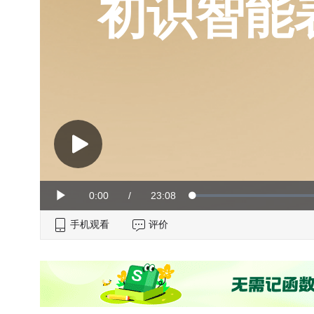
初识智能
Current
0:00
/
Duration
23:08
Loaded
:
Play
0%
手机观看
Time
评价