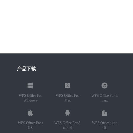
产品下载
WPS Office For
WPS Office For
WPS Office For L
Windows
Mac
inux
WPS Office For i
WPS Office For A
WPS Office 企业
OS
ndroid
版