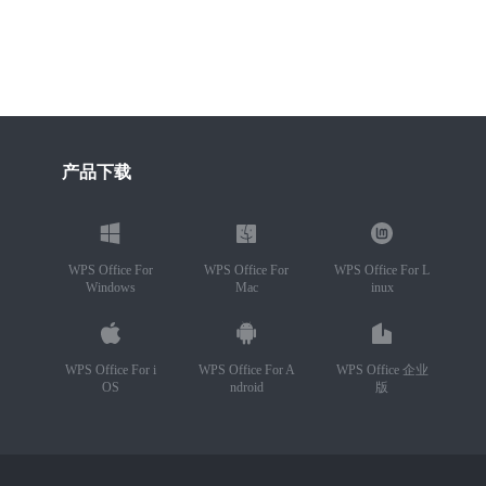
产品下载
WPS Office For
WPS Office For
WPS Office For L
Windows
Mac
inux
WPS Office For i
WPS Office For A
WPS Office 企业
OS
ndroid
版