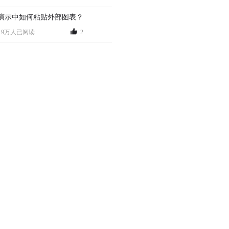
演示中如何粘贴外部图表？
6.9万人已阅读
2