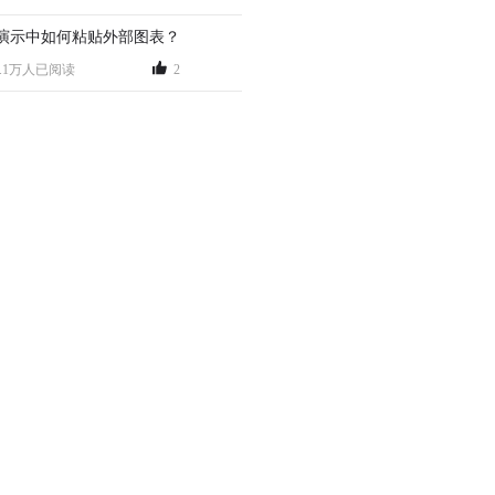
演示中如何粘贴外部图表？
6.1万人已阅读
2