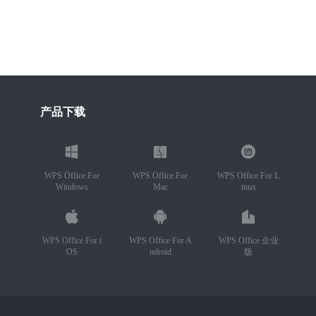
产品下载
WPS Office For
WPS Office For
WPS Office For L
Windows
Mac
inux
WPS Office For i
WPS Office For A
WPS Office 企业
OS
ndroid
版