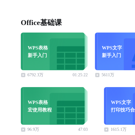
Office基础课
WPS表格
WPS文字
新手入门
新手入门
6792.3万
01:25:22
5611万
WPS表格
WPS文字
宏使用教程
打印技巧合
96.9万
47:03
1615.1万