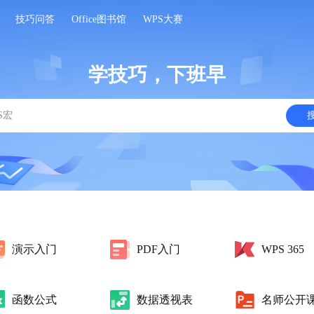
技巧问答
Office图书馆
WPS大赛
学技巧，下班早
演示入门
PDF入门
WPS 365
函数公式
数据透视表
名师公开