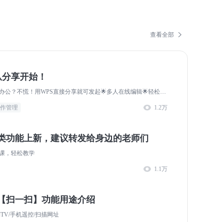
查看全部
从分享开始！
👀多人怎么协同办公？不慌！用WPS直接分享就可发起🌟多人在线编辑🌟轻松实现多人高效协作。📢用WPS多人协作好处多！📝多人编辑不再困难！同时编辑、同时改动，协作无障碍即使团队成员身处各地，只要打开WPS在线协作，就像大家坐....
作管理
1.2万
育类功能上新，建议转发给身边的老师们
课，轻松教学
1.1万
S【扫一扫】功能用途介绍
TV/手机遥控/扫描网址