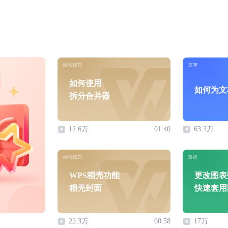
如何使用
如何为文
拆分合并器
12.6万
01:40
63.3万
WPS稻壳功能
更改图表
稻壳封面
快速套用
22.3万
00:58
17万