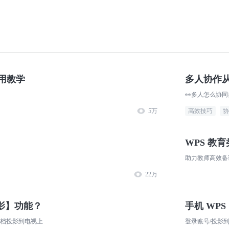
用教学
多人协作
5万
高效技巧
协
！
WPS 教
助力教师高效备
22万
影】功能？
手机 WP
文档投影到电视上
登录账号/投影到