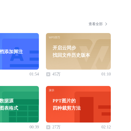
查看全部
开启云同步
档添加脚注
找回文件历史版本
01:54
45万
01:10
数据源
PPT图片的
图表格式
四种裁剪方法
00:39
27万
02:12