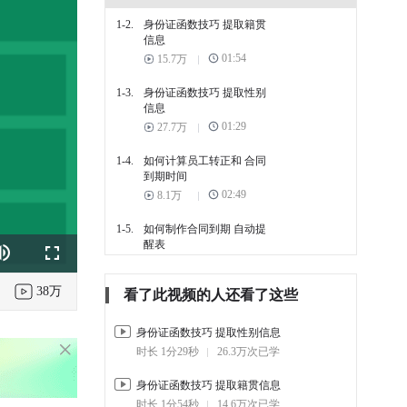
1-2.
身份证函数技巧 提取籍贯
信息
01:54
15.7万
1-3.
身份证函数技巧 提取性别
信息
01:29
27.7万
1-4.
如何计算员工转正和 合同
到期时间
02:49
8.1万
1-5.
如何制作合同到期 自动提
醒表
k
e
Fullscreen
02:24
8.5万
38万
看了此视频的人还看了这些
1-6.
创建数据透视表 统计员工
信息
01:37
7.7万
身份证函数技巧 提取性别信息
时长 1分29秒
26.3万次已学
1-7.
利用邮件合并功能 制作员
工工牌
身份证函数技巧 提取籍贯信息
02:26
18.4万
时长 1分54秒
14.6万次已学