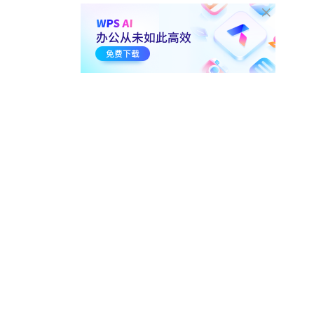
息填充底色
01:41
3.7万
3. 常用快捷输入
3-1.
如何制作面试 随机次序表
01:11
4.4万
3-2.
如何统计面试人数 和面试
结果
01:35
3.9万
3-3.
面试成绩筛选与排名
01:49
10.1万