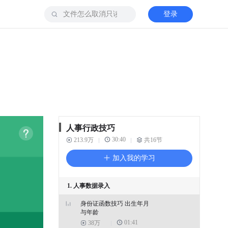
登录
人事行政技巧
30:40
213.9万
共16节
加入我的学习
1. 人事数据录入
身份证函数技巧 出生年月
与年龄
01:41
38万