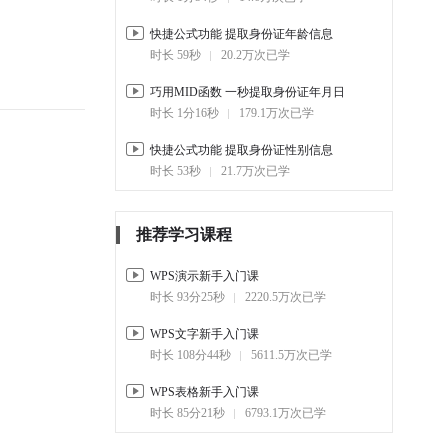
1-8.
快速用WPS文字打印 会议
快捷公式功能 提取身份证年龄信息
坐席牌
时长 59秒
20.2万次已学
01:29
7.7万
巧用MID函数 一秒提取身份证年月日
1-9.
快捷公式功能 提取身份证
时长 1分16秒
179.1万次已学
年龄信息
00:59
21.8万
快捷公式功能 提取身份证性别信息
时长 53秒
21.7万次已学
2. 员工考勤考核
2-1.
如何制作 按月自动更新的
考勤表
推荐学习课程
04:33
18万
WPS演示新手入门课
2-2.
COUNTA函数 自动生成员
时长 93分25秒
2220.5万次已学
工编号
01:25
6.6万
WPS文字新手入门课
时长 108分44秒
5611.5万次已学
2-3.
VLOOKUP函数 制作员工信
息查询表
WPS表格新手入门课
01:31
13万
时长 85分21秒
6793.1万次已学
2-4.
OR函数对不完整的 员工信