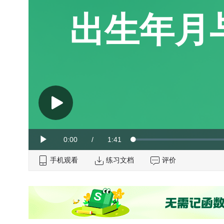
出生年月
Current
0:00
/
Duration
1:41
Loaded
:
Play
0%
手机观看
Time
练习文档
评价