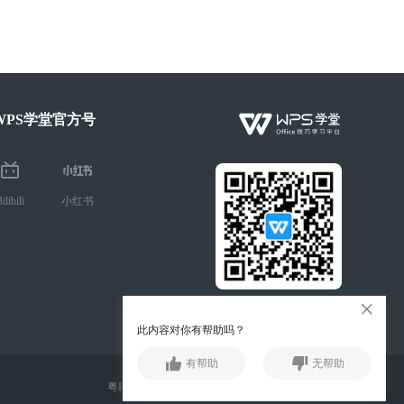
WPS学堂官方号
ilibili
小红书
微信扫码 手机学Office技巧
此内容对你有帮助吗？
有帮助
无帮助
粤ICP备13015957号-1 公安备案号：44049102496073