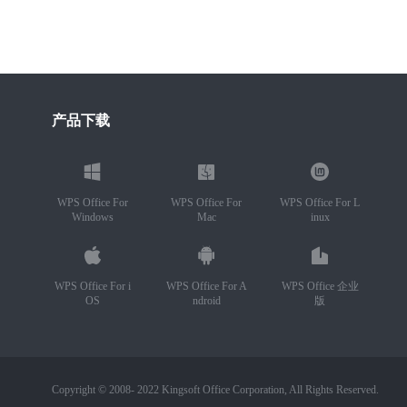
产品下载
WPS Office For
WPS Office For
WPS Office For L
Windows
Mac
inux
WPS Office For i
WPS Office For A
WPS Office 企业
OS
ndroid
版
Copyright © 2008- 2022 Kingsoft Office Corporation, All Rights Reserved.