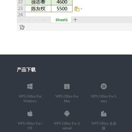
产品下载
WPS Office For
WPS Office For
WPS Office For L
Windows
Mac
inux
WPS Office For i
WPS Office For A
WPS Office 企业
OS
ndroid
版