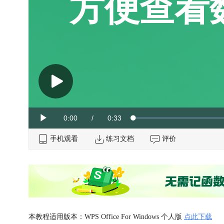
方便查看
Current
0:00
/
Duration
0:33
Loaded
:
Play
0%
手机观看
Time
练习文档
评价
本教程适用版本：WPS Office For Windows 个人版
点此下载