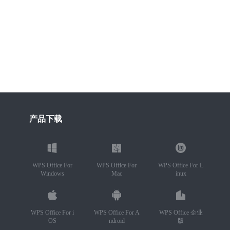
产品下载
WPS Office For
WPS Office For
WPS Office For L
Windows
Mac
inux
WPS Office For i
WPS Office For A
WPS Office 企业
OS
ndroid
版