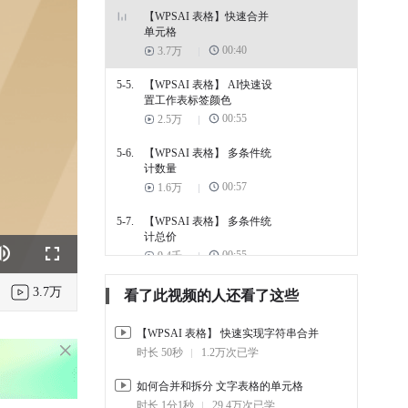
【WPSAI 表格】快速合并
单元格
00:40
3.7万
5-5.
【WPSAI 表格】 AI快速设
置工作表标签颜色
00:55
2.5万
5-6.
【WPSAI 表格】 多条件统
计数量
00:57
1.6万
5-7.
【WPSAI 表格】 多条件统
计总价
00:55
9.4千
k
e
Fullscreen
5-8.
【WPSAI 表格】 快速实现
3.7万
看了此视频的人还看了这些
字符串拆分
01:03
1万
【WPSAI 表格】 快速实现字符串合并
时长 50秒
1.2万次已学
5-9.
【WPSAI 表格】快速实现
数据汇总分析
如何合并和拆分 文字表格的单元格
00:57
3万
时长 1分1秒
29.4万次已学