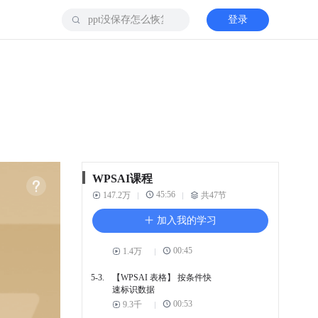
4. WPS AI-PDF应用
登录
4-1.
【WPSPDF AI】智能解析
PDF合同
00:30
1.4万
4-2.
【WPSPDF AI】智能解析
双语PDF文件
00:31
4.3千
5. WPS AI-表格应用
5-1.
【WPSAI 表格】 自动生成
WPSAI课程
多个公式
45:56
147.2万
共47节
00:53
2万
加入我的学习
5-2.
【WPSAI 表格】 快速计算
成绩排名
00:45
1.4万
5-3.
【WPSAI 表格】 按条件快
速标识数据
00:53
9.3千