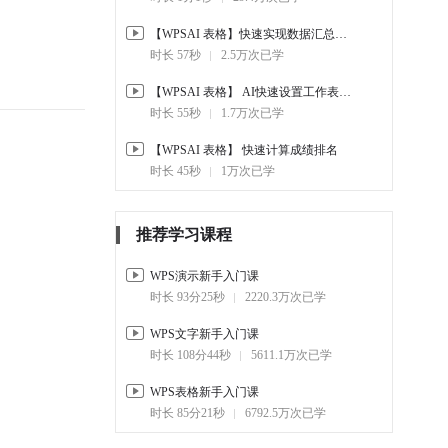
5-10.
【WPSAI 表格】 快速实现
【WPSAI 表格】快速实现数据汇总分析
字符串合并
时长 57秒
2.5万次已学
00:50
1.9万
【WPSAI 表格】 AI快速设置工作表标签颜色
5-11.
【WPS AI 】快速分析数据
并生成图表
时长 55秒
1.7万次已学
01:06
2.4万
【WPSAI 表格】 快速计算成绩排名
5-12.
【WPS AI】快速提取字符
时长 45秒
1万次已学
串中的汉字
00:57
1.2万
推荐学习课程
5-13.
【WPS AI】快速提取字符
串中的数字
WPS演示新手入门课
00:55
1.7万
时长 93分25秒
2220.3万次已学
WPS文字新手入门课
时长 108分44秒
5611.1万次已学
WPS表格新手入门课
时长 85分21秒
6792.5万次已学