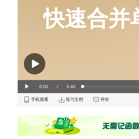
快速合并
Current
0:00
/
Duration
0:40
Loaded
:
Play
0%
手机观看
Time
练习文档
评价