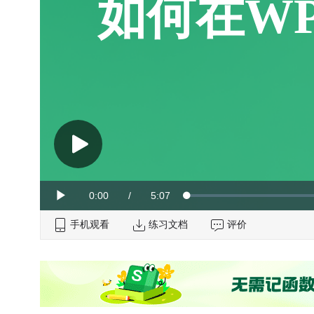
如何在WP
Current
0:00
/
Duration
5:07
Loaded
:
Play
0%
手机观看
Time
练习文档
评价