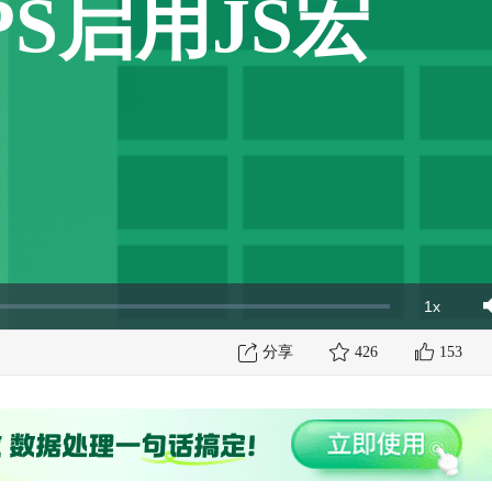
S启用JS宏
1x
Playbac
Mut
Rate
分享
426
153