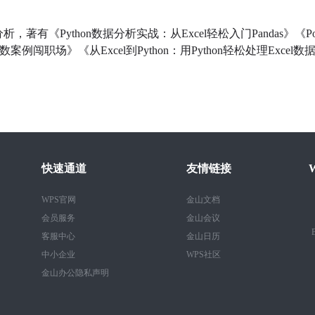
析，著有《Python数据分析实战：从Excel轻松入门Pandas》《Powe
函数案例闯职场》《从Excel到Python：用Python轻松处理Excel
快速通道
友情链接
WPS官网
金山文档
会员服务
金山会议
B
客服中心
金山日历
中小企业
WPS社区
金山办公隐私声明