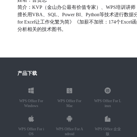
简介：KVP（金山办公最有价值专家）、WPS培训讲师
擅长用VBA、SQL、Power BI、Python等技术进行数据分
for Excel让工作化繁为简》《加薪不加班：174个Excel
分析相关的技术图书。
产品下载
WPS Office For
WPS Office For
WPS Office For L
Windows
Mac
inux
WPS Office For i
WPS Office For A
WPS Office 企业
OS
ndroid
版