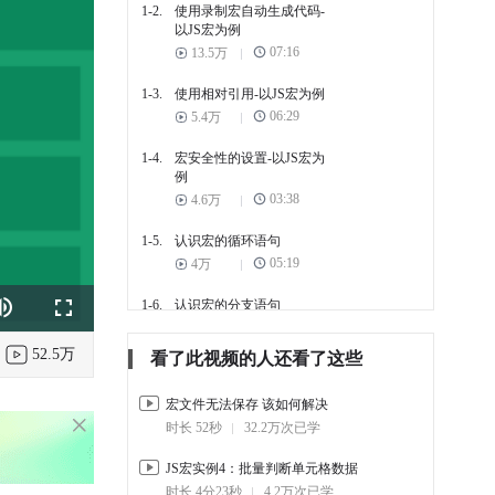
1-2.
使用录制宏自动生成代码-
以JS宏为例
07:16
13.5万
1-3.
使用相对引用-以JS宏为例
06:29
5.4万
1-4.
宏安全性的设置-以JS宏为
例
03:38
4.6万
1-5.
认识宏的循环语句
05:19
4万
1-6.
认识宏的分支语句
k
e
Fullscreen
05:22
2.5万
52.5万
看了此视频的人还看了这些
1-7.
JS宏实例1：批量创建工作
表
宏文件无法保存 该如何解决
02:59
3.6万
时长 52秒
32.2万次已学
1-8.
JS宏实例2：批量创建工作
JS宏实例4：批量判断单元格数据
簿
时长 4分23秒
4.2万次已学
03:20
2.5万