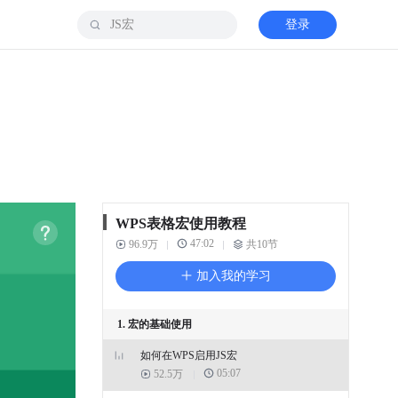
登录
WPS表格宏使用教程
47:02
96.9万
共10节
加入我的学习
1. 宏的基础使用
如何在WPS启用JS宏
05:07
52.5万