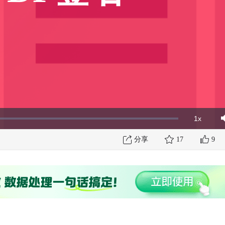
1x
Playbac
Mut
Rate
分享
17
9