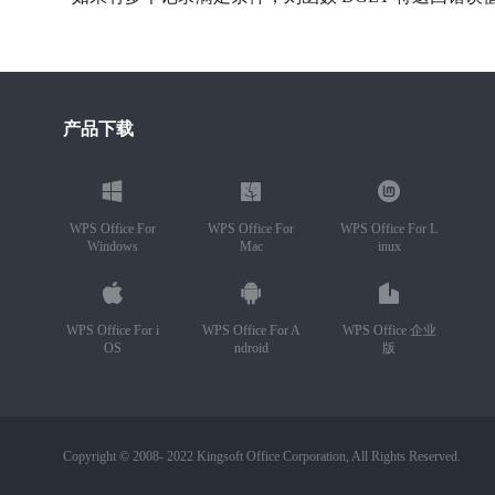
产品下载
WPS Office For
WPS Office For
WPS Office For L
Windows
Mac
inux
WPS Office For i
WPS Office For A
WPS Office 企业
OS
ndroid
版
Copyright © 2008- 2022 Kingsoft Office Corporation, All Rights Reserved.