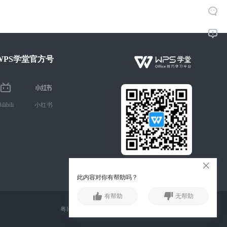
WPS学堂官方号
ilibili
小红书
微信扫码 手机学Office技巧
此内容对你有帮助吗？
有帮助
无帮助
粤ICP备13015957号-1 公安备案号：44049102496073