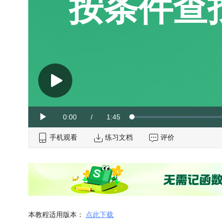
按条件查
Current
0:00
/
Duration
1:45
Loaded
:
Play
0%
手机观看
Time
练习文档
评价
本教程适用版本：
点此下载