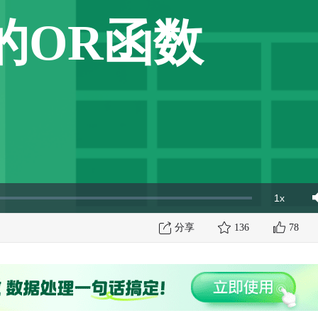
的OR函数
1x
Playbac
Mut
Rate
分享
136
78