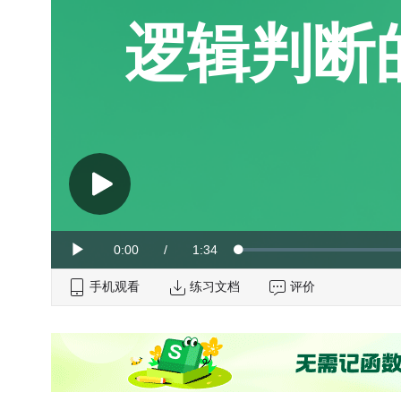
逻辑判断
Current
0:00
/
Duration
1:34
Loaded
:
Play
0%
手机观看
Time
练习文档
评价