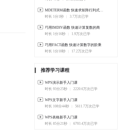
00:00
11.3万
MDETERM函数 快速求矩阵行列式的值
1-10.
SWITCH函数 定义某个值匹
时长 1分1秒
3.7万次已学
配对应结果
01:49
17.1万
巧用IMDIV函数 快速计算复数的商
时长 1分16秒
1.9万次已学
1-11.
NOT函数反向判断 事物是
否满足条件
巧用FACT函数 快速计算数字的阶乘
01:16
8.8万
时长 1分18秒
17.2万次已学
推荐学习课程
WPS演示新手入门课
时长 93分25秒
2220.6万次已学
WPS文字新手入门课
时长 108分44秒
5611.7万次已学
WPS表格新手入门课
时长 85分21秒
6793.4万次已学