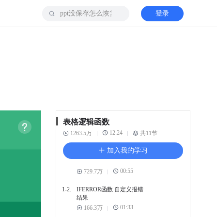
登录
表格逻辑函数
12:24
1263.5万
共11节
1. 逻辑函数
加入我的学习
1-1.
巧用IF函数 判断数据
00:55
729.7万
1-2.
IFERROR函数 自定义报错
结果
01:33
166.3万