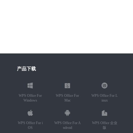
产品下载
WPS Office For
WPS Office For
WPS Office For L
Windows
Mac
inux
WPS Office For i
WPS Office For A
WPS Office 企业
OS
ndroid
版