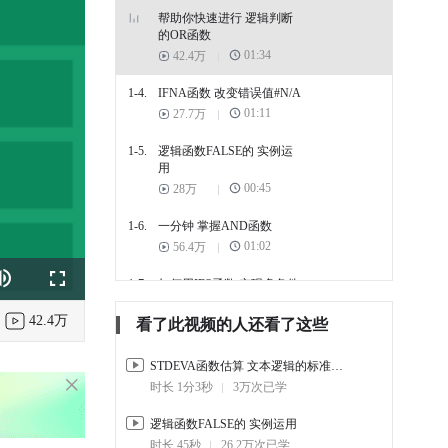
帮助你快速进行 逻辑判断
的OR函数
01:34
42.4万
1-4.
IFNA函数 改变错误值#N/A
01:11
27.7万
1-5.
逻辑函数FALSE的 实例运
用
00:45
28万
1-6.
一分钟 掌握AND函数
01:02
56.4万
1-7.
如何用IFS函数 实现多条件
k
e
Fullscreen
判断
42.4万
01:29
151.8万
看了此视频的人还看了这些
1-8.
TRUE函数 判断条件是否成
STDEVA函数估算 文本逻辑的标准偏差
立
时长 1分3秒
3万次已学
00:45
23.6万
逻辑函数FALSE的 实例运用
1-9.
XOR函数
时长 45秒
26.2万次已学