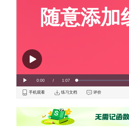
随意添加
Current
0:00
/
Duration
1:07
Loaded
:
Play
0%
手机观看
Time
练习文档
评价