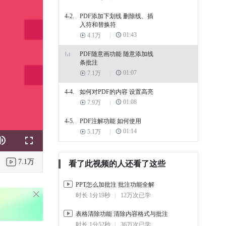
4-2.
PDF添加下划线 删除线、插
入符和替换符
01:43
4.1万
PDF随意画功能 随意添加线
条批注
01:07
7.1万
4-4.
如何对PDF的内容 设置高亮
01:08
7.9万
4-5.
PDF注解功能 如何使用
01:14
5.1万
k
e
Fullscreen
7.1万
看了此视频的人还看了这些
PPT怎么加批注 批注功能全解
时长 1分19秒
12万次已学
表格清除功能 清除内容格式与批注
时长 1分52秒
36万次已学