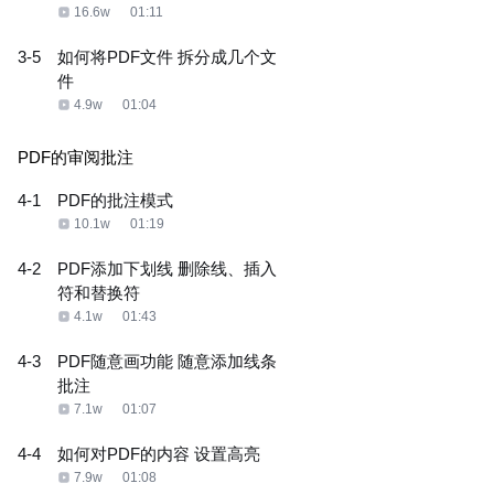
16.6w
01:11
3-5
如何将PDF文件 拆分成几个文
件
4.9w
01:04
PDF的审阅批注
4-1
PDF的批注模式
10.1w
01:19
4-2
PDF添加下划线 删除线、插入
符和替换符
4.1w
01:43
4-3
PDF随意画功能 随意添加线条
批注
7.1w
01:07
4-4
如何对PDF的内容 设置高亮
7.9w
01:08