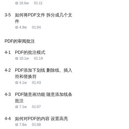
16.6w
01:11
3-5
如何将PDF文件 拆分成几个文
件
4.9w
01:04
PDF的审阅批注
4-1
PDF的批注模式
10.1w
01:19
4-2
PDF添加下划线 删除线、插入
符和替换符
4.1w
01:43
4-3
PDF随意画功能 随意添加线条
批注
7.1w
01:07
4-4
如何对PDF的内容 设置高亮
7.9w
01:08