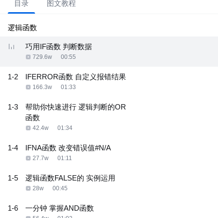
目录
图文教程
逻辑函数
巧用IF函数 判断数据
729.6w
00:55
1-2
IFERROR函数 自定义报错结果
166.3w
01:33
1-3
帮助你快速进行 逻辑判断的OR
函数
42.4w
01:34
1-4
IFNA函数 改变错误值#N/A
27.7w
01:11
1-5
逻辑函数FALSE的 实例运用
28w
00:45
1-6
一分钟 掌握AND函数