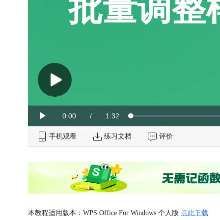
批量调整
Current
0:00
/
Duration
1:32
Loaded
:
Play
0%
手机观看
Time
练习文档
评价
本教程适用版本：WPS Office For Windows 个人版
点此下载