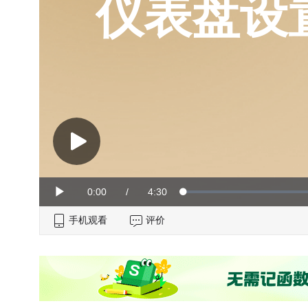
仪表盘设
Current
0:00
/
Duration
4:30
Loaded
:
Play
0%
手机观看
Time
评价