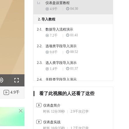
仪表盘设置教程
04:30
4.9千
2. 导入教程
2-1.
数据导入流程演示
01:41
7.2千
2-2.
选项类字段导入演示
00:52
9.8千
2-3.
选人类字段导入演示
01:37
1.4千
2-4.
关联类字段导入演示
k
e
Fullscreen
01:27
2千
4.9千
看了此视频的人还看了这些
仪表盘简介
时长 12分39秒
2.9千次已学
仪表盘实战
时长 16分35秒
1.7千次已学