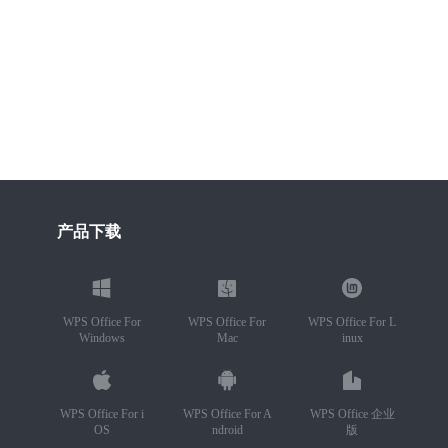
产品下载
WPS Office For
WPS Office For
WPS Office For L
Windows
Mac
inux
WPS Office For i
WPS Office For A
WPS Office 企业
OS
ndroid
版