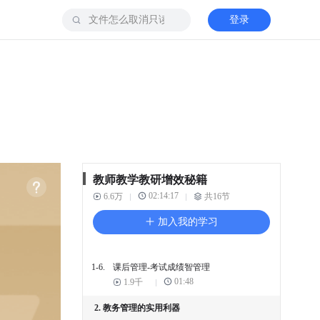
登录
1. 教学教研的增效秘籍
1-1.
课前准备-研讨会文件管理
09:41
3.9千
1-2.
课前准备-内容策划与设计
09:41
5.9千
1-3.
课中教学-打卡与作业收集
10:22
6千
教师教学教研增效秘籍
1-4.
课中教学-数字化教学方式
02:14:17
6.6万
共16节
03:25
3.5千
加入我的学习
1-5.
课后管理-考试答卷智评分
08:32
2.7千
1-6.
课后管理-考试成绩智管理
01:48
1.9千
2. 教务管理的实用利器