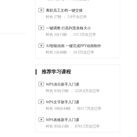
1.3万
离职员工文档一键交接
3-2.
学习-学习时间管理规划
时长 27秒
3.9千次已学
13:41
7.6千
一键调整 行高列宽表格大小
3-3.
生活-精彩的社团生活
时长 2分15秒
115.5万次已学
07:58
1.6千
AI智能动画 一键完成PPT动画制作
3-4.
生活-特种兵旅游规划
时长 1分46秒
24.3万次已学
04:24
4.6千
3-5.
生活-大学生理财计划
05:37
2.8千
推荐学习课程
WPS演示新手入门课
时长 93分25秒
2220.6万次已学
WPS文字新手入门课
时长 108分44秒
5611.7万次已学
WPS表格新手入门课
时长 85分21秒
6793.5万次已学