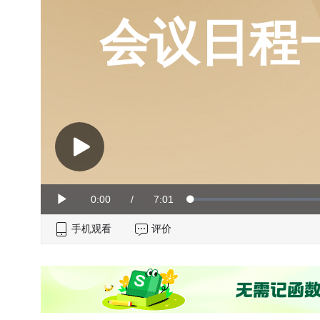
会议日程
Current
0:00
/
Duration
7:01
Loaded
:
Play
0%
手机观看
Time
评价