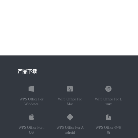
产品下载
WPS Office For
WPS Office For
WPS Office For L
Windows
Mac
inux
WPS Office For i
WPS Office For A
WPS Office 企业
OS
ndroid
版