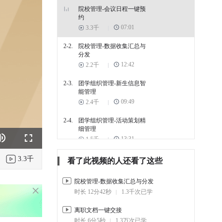
院校管理-会议日程一键预
约
07:01
3.3千
2-2.
院校管理-数据收集汇总与
分发
12:42
2.2千
2-3.
团学组织管理-新生信息智
能管理
09:49
2.4千
2-4.
团学组织管理-活动策划精
细管理
13:31
1.5千
k
e
Fullscreen
2-5.
团学组织管理-物资库存快
3.3千
看了此视频的人还看了这些
速申领
06:50
2.6千
院校管理-数据收集汇总与分发
时长 12分42秒
1.3千次已学
3. 学习生活的贴心助理
离职文档一键交接
3-1.
学习-个人知识库搭建
时长 6分5秒
1.3万次已学
09:06