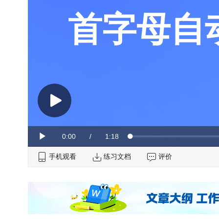
首字母自
Current
0:00
/
Duration
1:18
Loaded
:
Play
0%
手机观看
Time
练习文档
评价