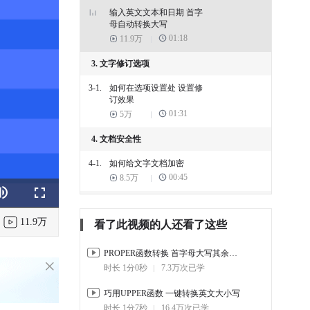
输入英文文本和日期 首字
母自动转换大写
01:18
11.9万
3. 文字修订选项
3-1.
如何在选项设置处 设置修
订效果
01:31
5万
4. 文档安全性
4-1.
如何给文字文档加密
00:45
8.5万
k
e
Fullscreen
5. 文字视图选项
11.9万
看了此视频的人还看了这些
5-1.
如何在选项设置处 设置视
图效果
02:01
PROPER函数转换 首字母大写其余小写
78.7万
时长 1分0秒
7.3万次已学
6. 文字打印选项
巧用UPPER函数 一键转换英文大小写
6-1.
如何在选项设置处 设置打
时长 1分7秒
16.4万次已学