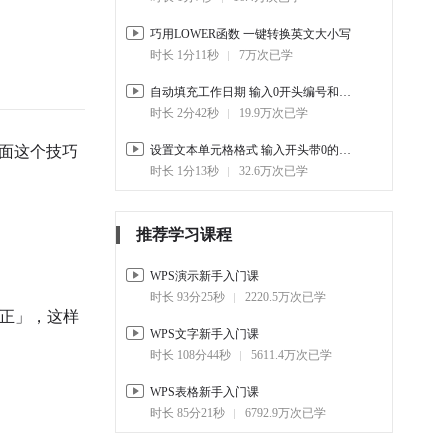
印效果
01:27
9.8万
巧用LOWER函数 一键转换英文大小写
时长 1分11秒
7万次已学
自动填充工作日期 输入0开头编号和分数
时长 2分42秒
19.9万次已学
面这个技巧
设置文本单元格格式 输入开头带0的数字
时长 1分13秒
32.6万次已学
推荐学习课程
WPS演示新手入门课
时长 93分25秒
2220.5万次已学
正」，这样
WPS文字新手入门课
时长 108分44秒
5611.4万次已学
WPS表格新手入门课
时长 85分21秒
6792.9万次已学