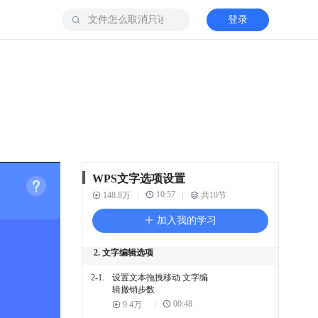
1. 常规设置与默认保存
登录
1-1.
如何嵌入文档字体 防止文
字错乱
00:55
10.8万
1-2.
在选项中设置 文档默认储
存格式
00:53
3.5万
1-3.
如何在保存文档时 避免压
缩文档中的图片
00:43
4.2万
WPS文字选项设置
10:57
148.8万
共10节
1-4.
设置常规与保存选项 给空
格尾部添加下划线
加入我的学习
00:32
6.5万
2. 文字编辑选项
2-1.
设置文本拖拽移动 文字编
辑撤销步数
00:48
9.4万