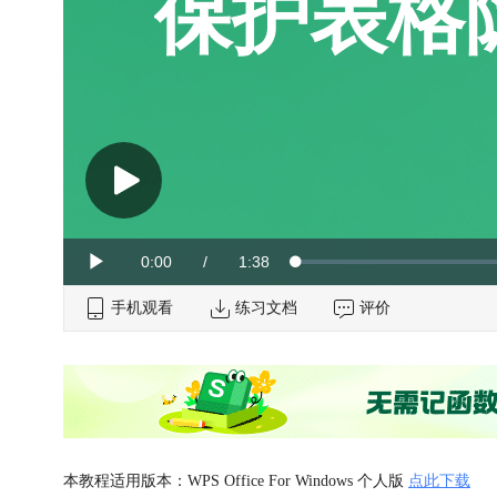
保护表格
Current
0:00
/
Duration
1:38
Loaded
:
Play
0%
手机观看
Time
练习文档
评价
本教程适用版本：WPS Office For Windows 个人版
点此下载