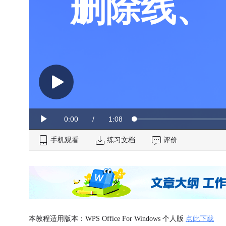
删除线、
Current
0:00
/
Duration
1:08
Loaded
:
Play
0%
手机观看
Time
练习文档
评价
本教程适用版本：WPS Office For Windows 个人版
点此下载