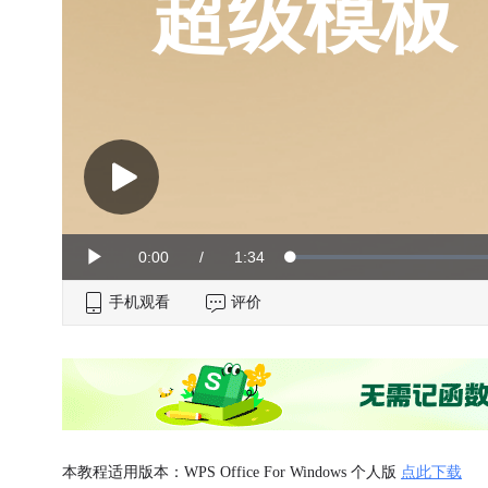
超级模板
Current
0:00
/
Duration
1:34
Loaded
:
Play
0%
手机观看
Time
评价
本教程适用版本：WPS Office For Windows 个人版
点此下载