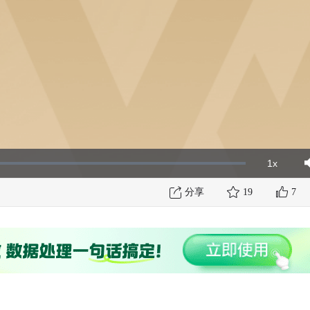
1x
Playbac
Mut
Rate
分享
19
7