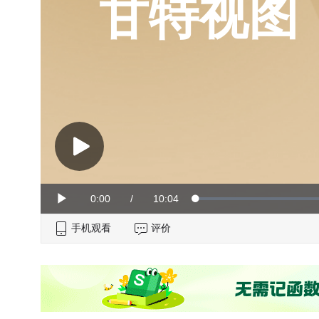
甘特视图
Current
0:00
/
Duration
10:04
Loaded
:
Play
0%
手机观看
Time
评价