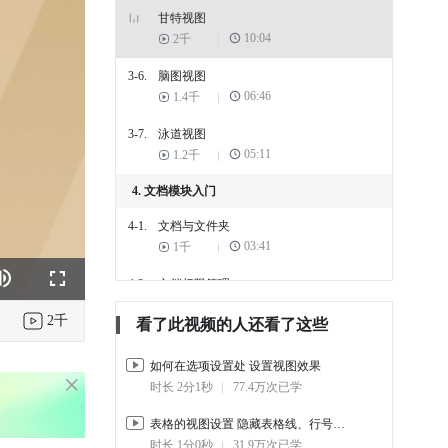
甘特视图
10:04
2千
3-6.
脑图视图
06:46
1.4千
3-7.
泳道视图
05:11
1.2千
4. 文档模块入门
4-1.
文档与文件夹
03:41
1千
4-2.
文档权限管理
k
e
Fullscreen
486
02:41
2千
看了此视频的人还看了这些
4-3.
文档模块-文件夹管理
02:07
2.3千
如何在选项设置处 设置视图效果
时长 2分1秒
77.4万次已学
4-4.
新建文集如何使用（上）
06:33
1.8千
表格的视图设置 隐藏表格线、行号列标
时长 1分0秒
31.9万次已学