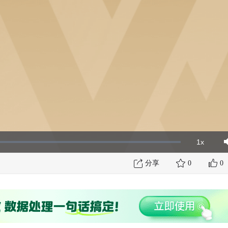
1x
Playbac
Mut
Rate
分享
0
0