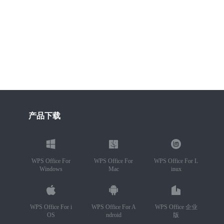
产品下载
WPS Office For
WPS Office For
WPS Office For L
Windows
Mac
inux
WPS Office For i
WPS Office For A
WPS Office 企业
OS
ndroid
版