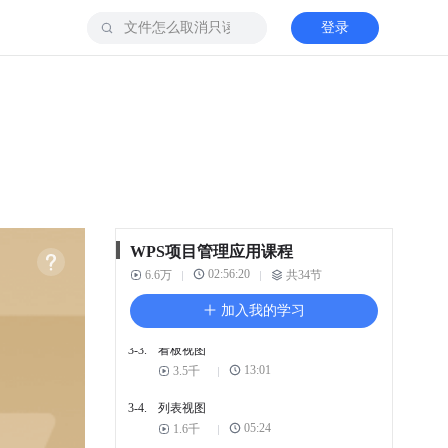
登录
2-5.
项目设置（下）
08:34
3千
2-6.
项目的管理权限
07:12
2千
2-7.
如何分组项目
889
02:40
3. 计划模块入门
3-1.
如何启用计划模块
WPS项目管理应用课程
05:51
1.6千
02:56:20
6.6万
共34节
3-2.
计划模块的任务管理操作
加入我的学习
06:32
2.9千
3-3.
看板视图
13:01
3.5千
3-4.
列表视图
05:24
1.6千