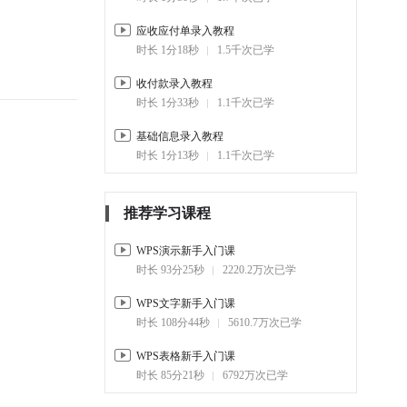
应收应付单录入教程
3-3.
工作任务计划录入
时长 1分18秒
1.5千次已学
02:35
1.1万
收付款录入教程
4. 生产订单管理
时长 1分33秒
1.1千次已学
4-1.
生产订单管理基础录入
01:56
3.3千
基础信息录入教程
时长 1分13秒
1.1千次已学
4-2.
生产订单管理-业务流程
02:56
3千
推荐学习课程
5. 客户信息管理
WPS演示新手入门课
5-1.
客户信息管理应用使用教程
时长 93分25秒
2220.2万次已学
01:29
2.3千
WPS文字新手入门课
时长 108分44秒
5610.7万次已学
WPS表格新手入门课
时长 85分21秒
6792万次已学