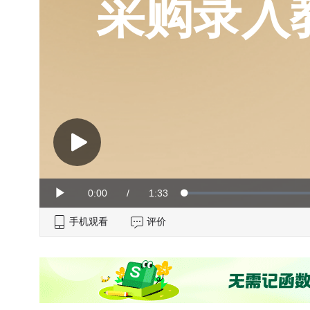
采购录入
Current
0:00
/
Duration
1:33
Loaded
:
Play
0%
手机观看
Time
评价