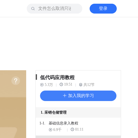
登录
低代码应用教程
19:51
5.3万
共12节
加入我的学习
1. 采销仓储管理
1-1.
基础信息录入教程
01:11
6.9千