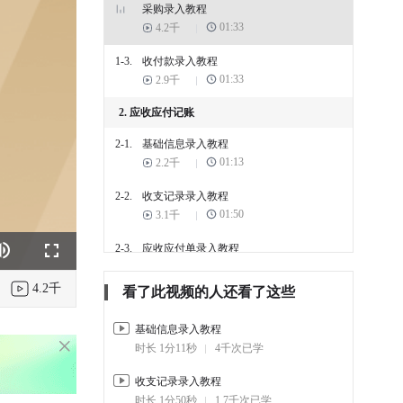
采购录入教程
01:33
4.2千
1-3.
收付款录入教程
01:33
2.9千
2. 应收应付记账
2-1.
基础信息录入教程
01:13
2.2千
2-2.
收支记录录入教程
01:50
3.1千
2-3.
应收应付单录入教程
k
e
Fullscreen
01:18
3.1千
4.2千
看了此视频的人还看了这些
3. 工作任务管理
基础信息录入教程
3-1.
工作任务管理组织架构
时长 1分11秒
4千次已学
01:13
7千
收支记录录入教程
3-2.
工作任务管理循环任务
时长 1分50秒
1.7千次已学
00:59
3.5千