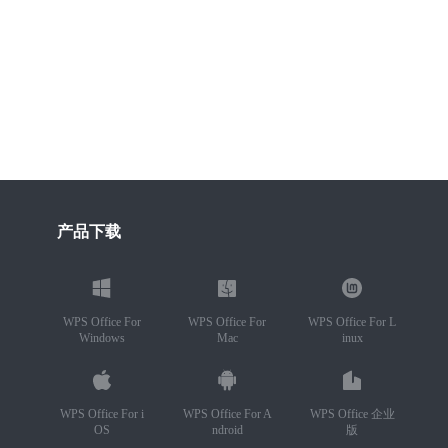
产品下载
WPS Office For
WPS Office For
WPS Office For L
Windows
Mac
inux
WPS Office For i
WPS Office For A
WPS Office 企业
OS
ndroid
版