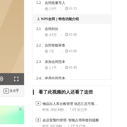
1-2.
合同批量导入
01:33
2.9千
2. WPS合同｜特色功能介绍
2-1.
合同对比
01:06
4.9万
2-2.
合同智能审查
01:06
1万
2-3.
添加合同范本
01:49
2.1千
2-4.
使用合同范本
k
e
Fullscreen
01:22
1.6千
8.6千
看了此视频的人还看了这些
物品出入库台账管理 动态汇总可视化统计
时长 28分30秒
7.4千次已学
会议室预约管理- 智能占用和签到提醒
时长 9分38秒
1.3千次已学