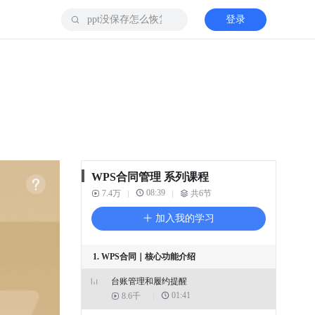
登录
WPS合同管理 系列课程
08:39
7.4万
共6节
加入我的学习
1. WPS合同｜核心功能介绍
台账管理和履约提醒
01:41
8.6千