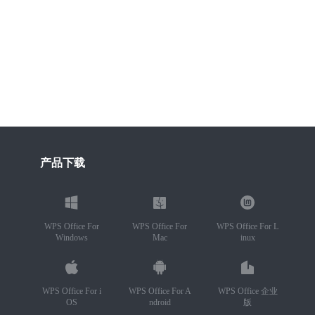
产品下载
WPS Office For
WPS Office For
WPS Office For L
Windows
Mac
inux
WPS Office For i
WPS Office For A
WPS Office 企业
OS
ndroid
版