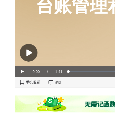
台账管理
Current
0:00
/
Duration
1:41
Loaded
:
Play
0%
手机观看
Time
评价